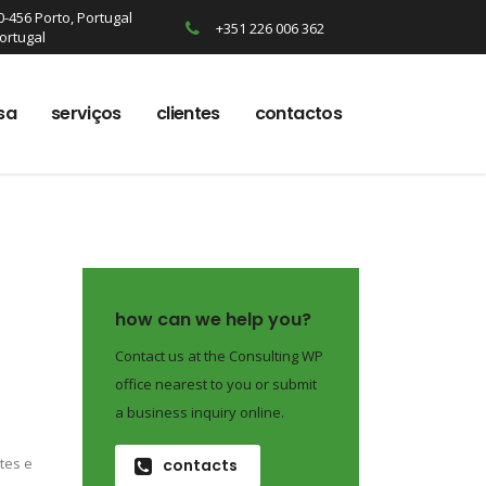
0-456 Porto, Portugal
+351 226 006 362
Portugal
sa
serviços
clientes
contactos
how can we help you?
Contact us at the Consulting WP
office nearest to you or submit
a business inquiry online.
tes e
contacts