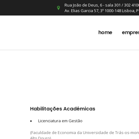
Rua João de Deus, 6 - sala 301 / 302 410
Av. Elias Garcia 57, 3º 1000-148 Lisboa, 
home
empre
Habilitações Académicas
Licenciatura em Gestão
(Faculdade de Economia da Universidade de Trás-os-mon
Alto Douro)